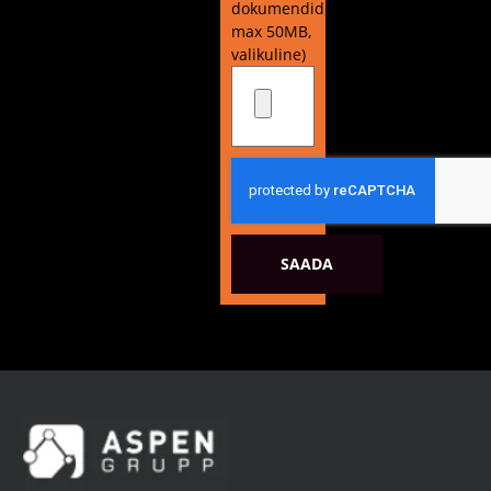
dokumendid,
max 50MB,
valikuline)
SAADA