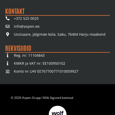
KONTAKT
+372 525 0029
info@aspen.ee
Ussisaare, Jälgimäe küla, Saku, 76404 Harju maakond
REKVISIIDID
Reg. nr: 11104843
KMKR ja VAT nr: EE100950102
Konto nr LHV EE767700771010059927
© 2026 Aspen Grupp I Kõik õigused kaitstud