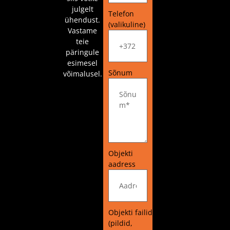
julgelt
Telefon
ühendust.
(valikuline)
Vastame
teie
päringule
esimesel
Sõnum
võimalusel.
Objekti
aadress
Objekti failid
(pildid,