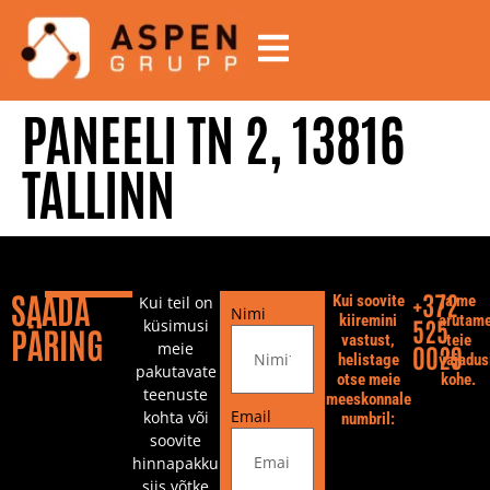
PANEELI TN 2, 13816
TALLINN
SAADA
+372
Kui soovite
ja me
Kui teil on
Nimi
kiiremini
arutam
525
küsimusi
PÄRING
vastust,
teie
meie
0029
helistage
vajadus
pakutavate
otse meie
kohe.
teenuste
meeskonnale
Email
kohta või
numbril:
soovite
hinnapakkumist
siis võtke